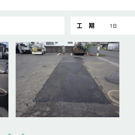
工 期
1日